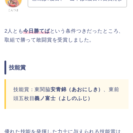
こんつま
2人とも
今日勝てば
という条件つきだったところ、
取組で勝って敢闘賞を受賞しました。
技能賞
技能賞：東関脇
安青錦（あおにしき）
、東前
頭五枚目
義ノ富士（よしのふじ）
優れた技能を発揮した力士に与えられる技能賞
は、