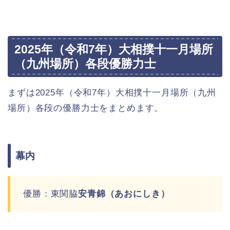
2025年（令和7年）大相撲十一月場所
（九州場所）各段優勝力士
まずは2025年（令和7年）大相撲十一月場所（九州
場所）各段の優勝力士をまとめます。
幕内
優勝：東関脇
安青錦（あおにしき）