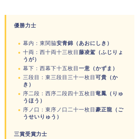
優勝力士
幕内：東関脇
安青錦（あおにしき）
十両：西十両十三枚目
藤凌駕（ふじりょ
うが）
幕下：西幕下十五枚目
一意（かずま）
三段目：東三段目三十一枚目
可貴（か
き）
序二段：西序二段四十五枚目
竜鳳（りゅ
うほう）
序ノ口：東序ノ口二十一枚目
豪正龍（ご
うせいりゅう）
三賞受賞力士