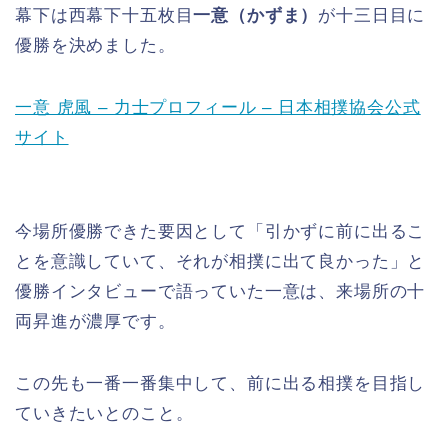
幕下は西幕下十五枚目
一意（かずま）
が十三日目に
優勝を決めました。
一意 虎風 – 力士プロフィール – 日本相撲協会公式
サイト
今場所優勝できた要因として「引かずに前に出るこ
とを意識していて、それが相撲に出て良かった」と
優勝インタビューで語っていた一意は、来場所の十
両昇進が濃厚です。
この先も一番一番集中して、前に出る相撲を目指し
ていきたいとのこと。