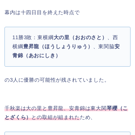
幕内は十四日目を終えた時点で
11勝3敗：東横綱
大の里（おおのさと）
、西
横綱
豊昇龍（ほうしょうりゅう）
、東関脇
安
青錦（あおにしき）
の3人に優勝の可能性が残されていました。
千秋楽は大の里と豊昇龍、安青錦は東大関
琴櫻（こ
とざくら）
との取組が組まれた
ため、