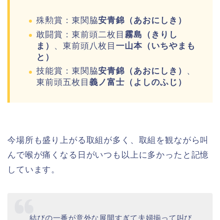
殊勲賞：東関脇
安青錦（あおにしき）
敢闘賞：東前頭二枚目
霧島（きりし
ま）
、東前頭八枚目
一山本（いちやまも
と）
技能賞：東関脇
安青錦（あおにしき）
、
東前頭五枚目
義ノ富士（よしのふじ）
今場所も盛り上がる取組が多く、取組を観ながら叫
んで喉が痛くなる日がいつも以上に多かったと記憶
しています。
結びの一番が意外な展開すぎて夫婦揃って叫び