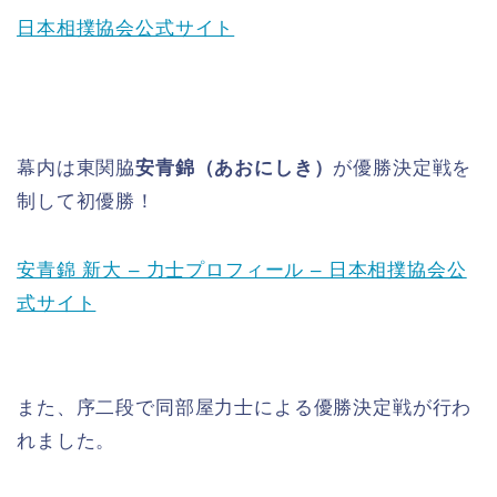
日本相撲協会公式サイト
幕内は東関脇
安青錦（あおにしき）
が優勝決定戦を
制して初優勝！
安青錦 新大 – 力士プロフィール – 日本相撲協会公
式サイト
また、序二段で同部屋力士による優勝決定戦が行わ
れました。