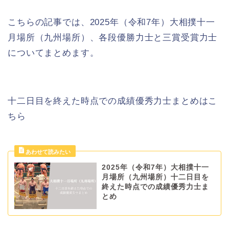
こちらの記事では、2025年（令和7年）大相撲十一
月場所（九州場所）、各段優勝力士と三賞受賞力士
についてまとめます。
十二日目を終えた時点での成績優秀力士まとめはこ
ちら
2025年（令和7年）大相撲十一
月場所（九州場所）十二日目を
終えた時点での成績優秀力士ま
とめ