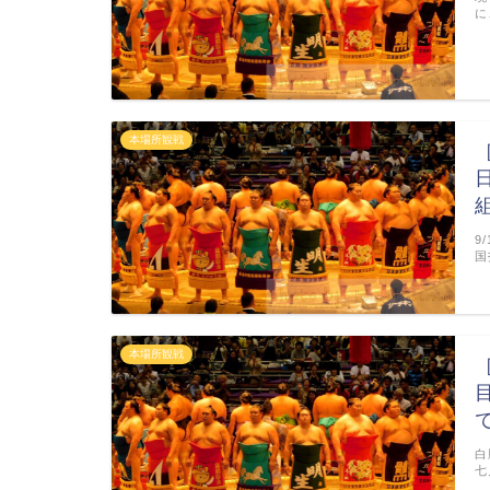
に
本場所観戦
9
国
本場所観戦
白
七