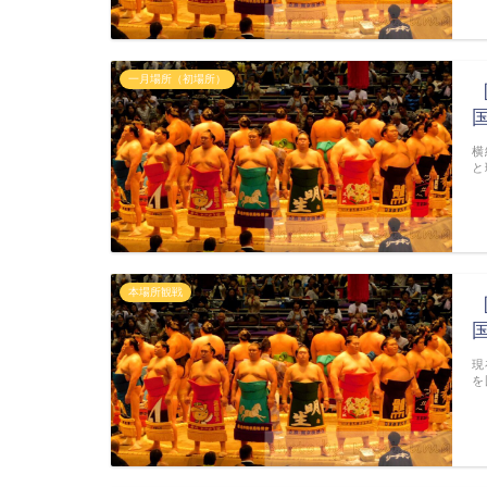
一月場所（初場所）
横
と
本場所観戦
現
を