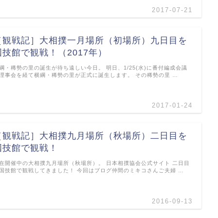
2017-07-21
［観戦記］大相撲一月場所（初場所）九日目を
国技館で観戦！（2017年）
綱・稀勢の里の誕生が待ち遠しい今日。 明日、1/25(水)に番付編成会議
理事会を経て横綱・稀勢の里が正式に誕生します。 その稀勢の里 …
2017-01-24
［観戦記］大相撲九月場所（秋場所）二日目を
国技館で観戦！
在開催中の大相撲九月場所（秋場所）。 日本相撲協会公式サイト 二日目
国技館で観戦してきました！ 今回はブログ仲間のミキコさんご夫婦 …
2016-09-13