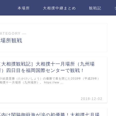
本場所
大相撲中継まとめ
観戦記
ATEGORY ―
本場所観戦
［大相撲観戦記］大相撲十一月場所（九州場
所）四日目を福岡国際センターで観戦！
小結貴景勝（たかけいしょう）の優勝で幕を閉じた2018年（平成29年）
相撲十一月場所（九州場所）。 https://ww …
2018-12-02
幕内は関脇御嶽海が涙の初優勝！大相撲七月場