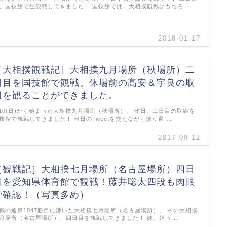
、国技館で生観戦してきました！ 国技館では、大相撲観戦はもちろ …
2018-01-17
［大相撲観戦記］大相撲九月場所（秋場所）二
日目を国技館で観戦。休場前の髙安＆宇良の取
組を観ることができました。
/10(日)から始まった大相撲九月場所（秋場所）。 昨日、二日目の取組を
技館で観戦してきました！ 当日のTweetを交えながら振り返 …
2017-09-12
［観戦記］大相撲七月場所（名古屋場所）四日
目を愛知県体育館で観戦！藤井聡太四段も肉眼
で確認！（写真多め）
鵬の通算1047勝目に沸いた大相撲七月場所（名古屋場所）。 その大相撲
月場所（名古屋場所）、四日目を観戦してきました！ 妹、姪っ …