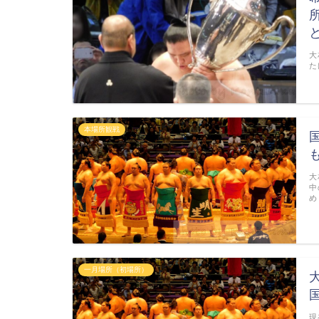
大
た
本場所観戦
大
中
め
一月場所（初場所）
現