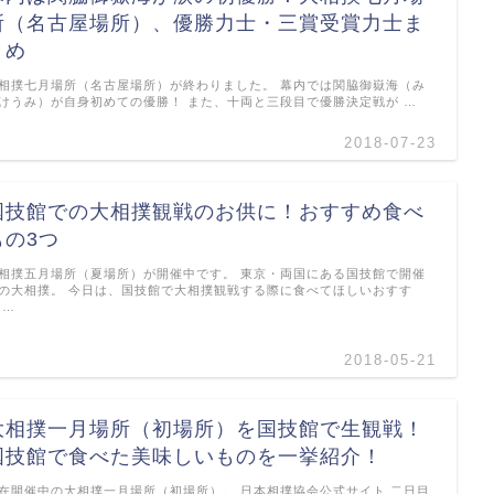
所（名古屋場所）、優勝力士・三賞受賞力士ま
とめ
相撲七月場所（名古屋場所）が終わりました。 幕内では関脇御嶽海（み
けうみ）が自身初めての優勝！ また、十両と三段目で優勝決定戦が …
2018-07-23
国技館での大相撲観戦のお供に！おすすめ食べ
もの3つ
相撲五月場所（夏場所）が開催中です。 東京・両国にある国技館で開催
の大相撲。 今日は、国技館で大相撲観戦する際に食べてほしいおすす
 …
2018-05-21
大相撲一月場所（初場所）を国技館で生観戦！
国技館で食べた美味しいものを一挙紹介！
在開催中の大相撲一月場所（初場所）。 日本相撲協会公式サイト 二日目