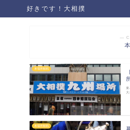
好きです！大相撲
― C
本場所観戦
東
大
本場所観戦