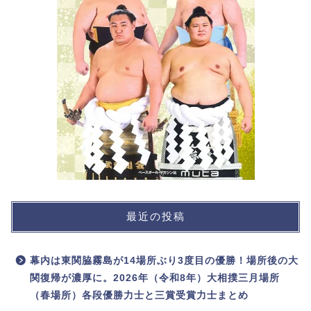
最近の投稿
幕内は東関脇霧島が14場所ぶり3度目の優勝！場所後の大
関復帰が濃厚に。2026年（令和8年）大相撲三月場所
（春場所）各段優勝力士と三賞受賞力士まとめ