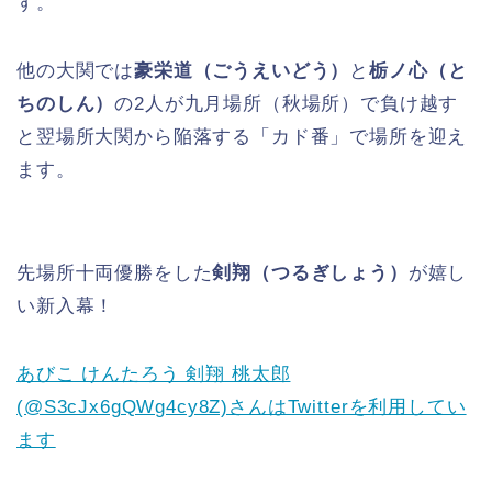
す。
他の大関では
豪栄道（ごうえいどう）
と
栃ノ心（と
ちのしん）
の2人が九月場所（秋場所）で負け越す
と翌場所大関から陥落する「カド番」で場所を迎え
ます。
先場所十両優勝をした
剣翔（つるぎしょう）
が嬉し
い新入幕！
あびこ けんたろう 剣翔 桃太郎
(@S3cJx6gQWg4cy8Z)さんはTwitterを利用してい
ます