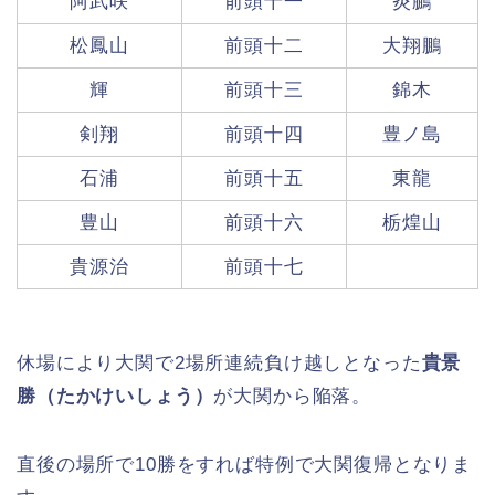
阿武咲
前頭十一
炎鵬
松鳳山
前頭十二
大翔鵬
輝
前頭十三
錦木
剣翔
前頭十四
豊ノ島
石浦
前頭十五
東龍
豊山
前頭十六
栃煌山
貴源治
前頭十七
休場により大関で2場所連続負け越しとなった
貴景
勝（たかけいしょう）
が大関から陥落。
直後の場所で10勝をすれば特例で大関復帰となりま