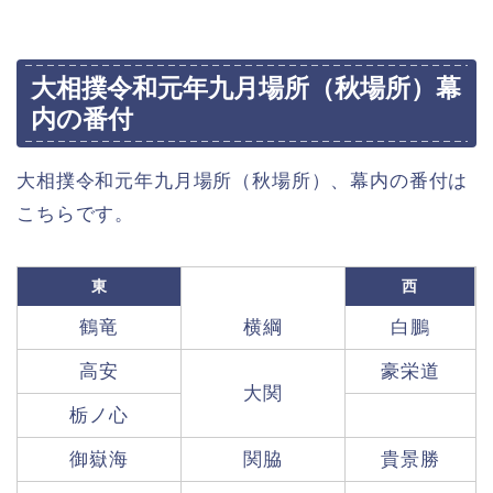
大相撲令和元年九月場所（秋場所）幕
内の番付
大相撲令和元年九月場所（秋場所）、幕内の番付は
こちらです。
東
西
鶴竜
横綱
白鵬
高安
豪栄道
大関
栃ノ心
御嶽海
関脇
貴景勝