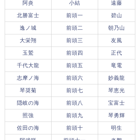
阿炎
小結
遠藤
北勝富士
前頭一
碧山
逸ノ城
前頭二
朝乃山
大栄翔
前頭三
友風
玉鷲
前頭四
正代
千代大龍
前頭五
竜電
志摩ノ海
前頭六
妙義龍
琴奨菊
前頭七
琴恵光
隠岐の海
前頭八
宝富士
照強
前頭九
琴勇輝
佐田の海
前頭十
明生