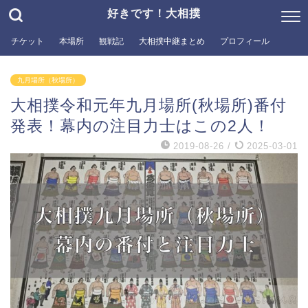
好きです！大相撲
チケット
本場所
観戦記
大相撲中継まとめ
プロフィール
九月場所（秋場所）
大相撲令和元年九月場所(秋場所)番付
発表！幕内の注目力士はこの2人！
2019-08-26
/
2025-03-01