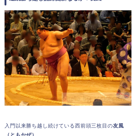
入門以来勝ち越し続けている西前頭三枚目の
友風
（ともかぜ）
。