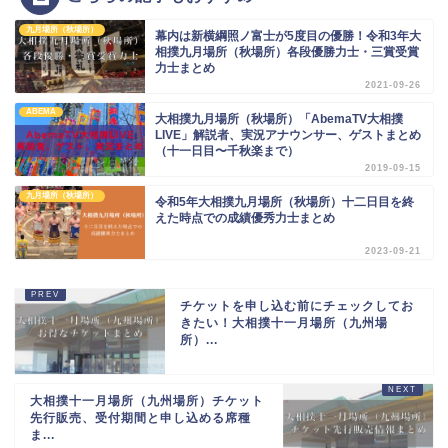
九月場所（秋場所）
幕内は新横綱照ノ富士が5度目の優勝！令和3年大
相撲九月場所（秋場所）各段優勝力士・三賞受賞
力士まとめ
2021-09-26
ABEMA
大相撲九月場所（秋場所）「AbemaTV大相撲
LIVE」解説者、実況アナウンサー、ゲストまとめ
（十一日目〜千秋楽まで）
2019-09-15
九月場所（秋場所）
令和5年大相撲九月場所（秋場所）十二日目を終
えた時点での成績優秀力士まとめ
2023-09-21
チケットを申し込む前にチェックしてお
きたい！大相撲十一月場所（九州場
所）...
大相撲十一月場所（九州場所）チケット
先行販売、受付期間と申し込める席種
ま...