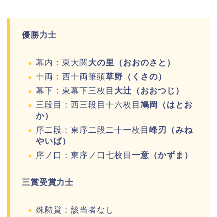
優勝力士
幕内：東大関
大の里（おおのさと）
十両：西十両筆頭
草野（くさの）
幕下：東幕下三枚目
大辻（おおつじ）
三段目：西三段目十六枚目
鳩岡（はとお
か）
序二段：東序二段二十一枚目
峰刃（みね
やいば）
序ノ口：東序ノ口七枚目
一意（かずま）
三賞受賞力士
殊勲賞：該当者なし