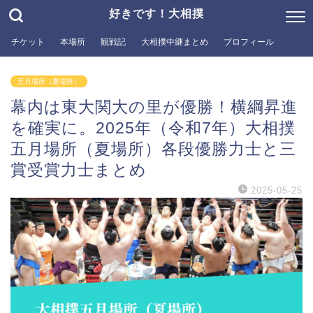
好きです！大相撲
チケット
本場所
観戦記
大相撲中継まとめ
プロフィール
五月場所（夏場所）
幕内は東大関大の里が優勝！横綱昇進
を確実に。2025年（令和7年）大相撲
五月場所（夏場所）各段優勝力士と三
賞受賞力士まとめ
2025-05-25