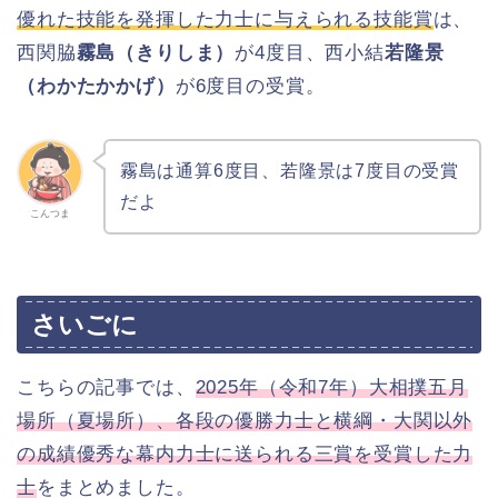
優れた技能を発揮した力士に与えられる技能賞
は、
西関脇
霧島（きりしま）
が4度目、西小結
若隆景
（わかたかかげ）
が6度目の受賞。
霧島は通算6度目、若隆景は7度目の受賞
だよ
こんつま
さいごに
こちらの記事では、
2025年（令和7年）大相撲五月
場所（夏場所）、各段の優勝力士と横綱・大関以外
の成績優秀な幕内力士に送られる三賞を受賞した力
士
をまとめました。