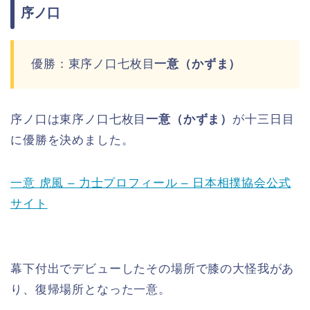
序ノ口
優勝：東序ノ口七枚目
一意（かずま）
序ノ口は東序ノ口七枚目
一意（かずま）
が十三日目
に優勝を決めました。
一意 虎風 – 力士プロフィール – 日本相撲協会公式
サイト
幕下付出でデビューしたその場所で膝の大怪我があ
り、復帰場所となった一意。