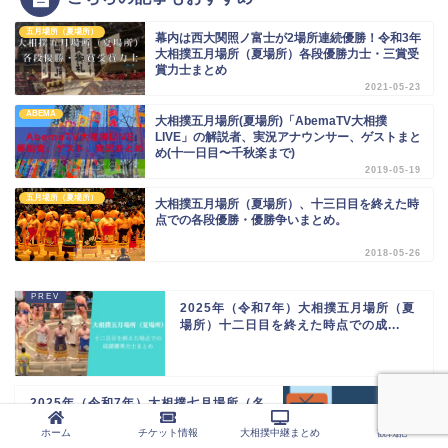
五月場所（夏場所）
幕内は西大関照ノ富士が2場所連続優勝！令和3年
大相撲五月場所（夏場所）各段優勝力士・三賞受
賞力士まとめ
2021-05-23
ABEMA
大相撲五月場所(夏場所)「AbemaTV大相撲
LIVE」の解説者、実況アナウンサー、ゲストまと
め(十一日目〜千秋楽まで)
2019-05-19
五月場所（夏場所）
大相撲五月場所（夏場所）、十三日目を終えた時
点での各段優勝・優勝争いまとめ。
2018-05-26
2025年（令和7年）大相撲五月場所（夏
場所）十二日目を終えた時点での成...
2025年（令和7年）大相撲七月場所（名
古屋場所）NHK大相撲中継の解説...
ホーム
チケット情報
大相撲中継まとめ
観戦記