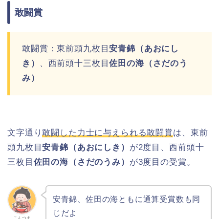
敢闘賞
敢闘賞：東前頭九枚目
安青錦（あおにし
き）
、西前頭十三枚目
佐田の海（さだのう
み）
文字通り
敢闘した力士に与えられる敢闘賞
は、東前
頭九枚目
安青錦（あおにしき）
が2度目、西前頭十
三枚目
佐田の海（さだのうみ）
が3度目の受賞。
安青錦、佐田の海ともに通算受賞数も同
じだよ
こんつま