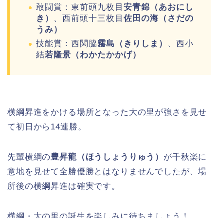
敢闘賞：東前頭九枚目
安青錦（あおにし
き）
、西前頭十三枚目
佐田の海（さだの
うみ）
技能賞：西関脇
霧島（きりしま）
、西小
結
若隆景（わかたかかげ）
横綱昇進をかける場所となった大の里が強さを見せ
て初日から14連勝。
先輩横綱の
豊昇龍（ほうしょうりゅう）
が千秋楽に
意地を見せて全勝優勝とはなりませんでしたが、場
所後の横綱昇進は確実です。
横綱・大の里の誕生を楽しみに待ちましょう！