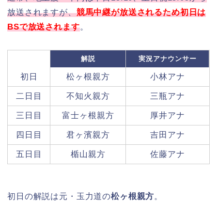
放送されますが、
競馬中継が放送されるため初日は
BSで放送されます
。
解説
実況アナウンサー
初日
松ヶ根親方
小林アナ
二日目
不知火親方
三瓶アナ
三日目
富士ヶ根親方
厚井アナ
四日目
君ヶ濱親方
吉田アナ
五日目
楯山親方
佐藤アナ
初日の解説は元・玉力道の
松ヶ根親方
。