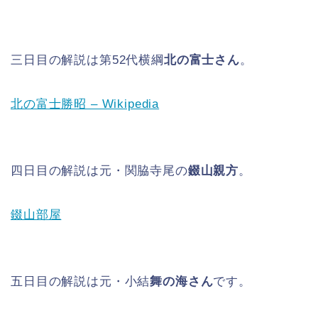
三日目の解説は第52代横綱
北の富士さん
。
北の富士勝昭 – Wikipedia
四日目の解説は元・関脇寺尾の
錣山親方
。
錣山部屋
五日目の解説は元・小結
舞の海さん
です。