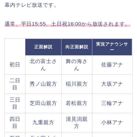
幕内テレビ放送です。
通常、平日15:55、土日祝16:00から放送されます。
実況アナウンサ
正面解説
向正面解説
ー
北の富士さ
舞の海さ
初日
佐藤アナ
ん
ん
二日
秀ノ山親方
稲川親方
大坂アナ
目
三日
芝田山親方
若松親方
三輪アナ
目
四日
清見潟親
九重親方
小林アナ
目
方