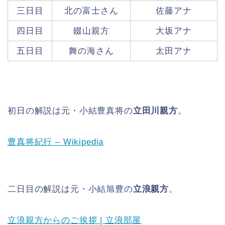
三日目
北の富士さん
佐藤アナ
四日目
錣山親方
大坂アナ
五日目
舞の海さん
太田アナ
初日の解説は元・小結豊真将の
立田川親方
。
豊真将紀行 – Wikipedia
二日目の解説は元・小結旭豊の
立浪親方
。
立浪親方からのご挨拶 | 立浪部屋