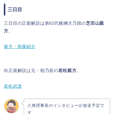
三日目
三日目の正面解説は第62代横綱大乃国の
芝田山親
方
。
親方・部屋紹介
向正面解説は元・朝乃若の
若松親方
。
若松武彦
八角理事長のインタビューが放送予定で
す