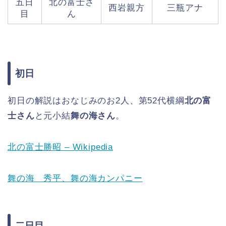
五日
北の富士さ
西岩親方
三瓶アナ
目
ん
初日
初日の解説はおなじみのお2人、第52代横綱
北の富
士さん
と元小結
舞の海さん
。
北の富士勝昭 – Wikipedia
舞の海 秀平、舞の海カンパニー
二日目