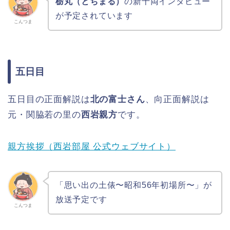
栃丸（とちまる）
の新十両インタビュー
が予定されています
こんつま
五日目
五日目の正面解説は
北の富士さん
、向正面解説は
元・関脇若の里の
西岩親方
です。
親方挨拶（西岩部屋 公式ウェブサイト）
「思い出の土俵〜昭和56年初場所〜」が
放送予定です
こんつま