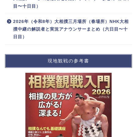
目〜十日目）
2026年（令和8年）大相撲三月場所（春場所）NHK大相
撲中継の解説者と実況アナウンサーまとめ（六日目〜十
日目）
現地観戦の参考書