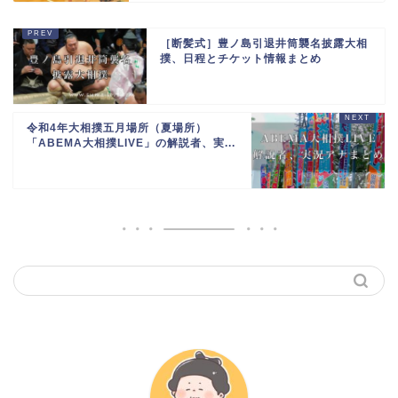
［断髪式］豊ノ島引退井筒襲名披露大相
撲、日程とチケット情報まとめ
令和4年大相撲五月場所（夏場所）
「ABEMA大相撲LIVE」の解説者、実...