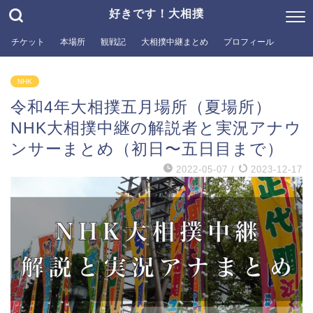
好きです！大相撲
チケット
本場所
観戦記
大相撲中継まとめ
プロフィール
NHK
令和4年大相撲五月場所（夏場所）
NHK大相撲中継の解説者と実況アナウ
ンサーまとめ（初日〜五日目まで）
2022-05-07
/
2023-12-17