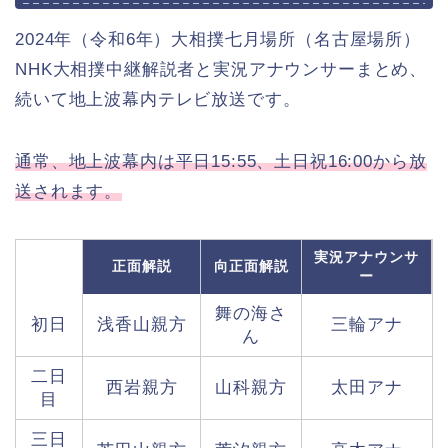
2024年（令和6年）大相撲七月場所（名古屋場所）
NHK大相撲中継解説者と実況アナウンサーまとめ、
続いて地上波幕内テレビ放送です。
通常、地上波幕内は平日15:55、土日祝16:00から放
送されます。
実況アナウンサ
正面解説
向正面解説
ー
舞の海さ
初日
浅香山親方
三輪アナ
ん
二日
西岩親方
山科親方
太田アナ
目
三日