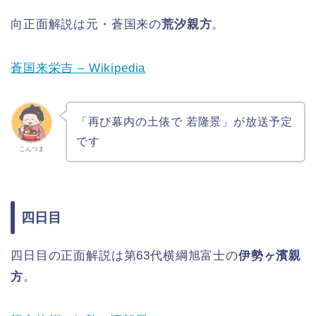
向正面解説は元・蒼国来の
荒汐親方
。
蒼国来栄吉 – Wikipedia
「再び幕内の土俵で 若隆景」が放送予定
です
こんつま
四日目
四日目の正面解説は第63代横綱旭富士の
伊勢ヶ濱親
方
。