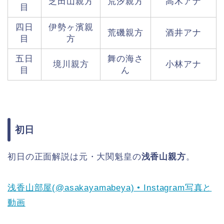
芝田山親方
荒汐親方
高木アナ
目
四日
伊勢ヶ濱親
荒磯親方
酒井アナ
目
方
五日
舞の海さ
境川親方
小林アナ
目
ん
初日
初日の正面解説は元・大関魁皇の
浅香山親方
。
浅香山部屋(@asakayamabeya) • Instagram写真と
動画