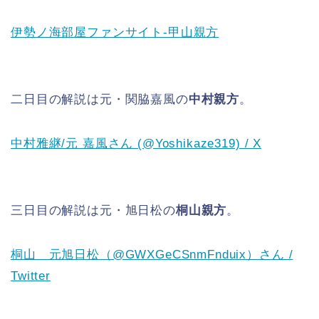
伊勢ノ海部屋ファンサイト-甲山親方
二日目の解説は元・関脇嘉風の
中村親方
。
中村雅継/元 嘉風さん (@Yoshikaze319) / X
三日目の解説は元・旭日松の
桐山親方
。
桐山 元旭日松（@GWXGeCSnmFnduix）さん /
Twitter