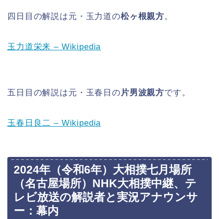
四日目の解説は元・玉力道の
松ヶ根親方
。
玉力道栄来 – Wikipedia
五日目の解説は元・玉春日の
片男波親方
です。
玉春日良二 – Wikipedia
2024年（令和6年）大相撲七月場所
（名古屋場所）NHK大相撲中継、テ
レビ放送の解説者と実況アナウンサ
ー：幕内