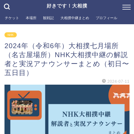
好きです！大相撲
チケット
本場所
観戦記
大相撲中継まとめ
プロフィール
NHK
2024年（令和6年）大相撲七月場所
（名古屋場所）NHK大相撲中継の解説
者と実況アナウンサーまとめ（初日〜
五日目）
2024-07-11