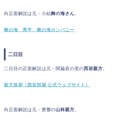
向正面解説は元・小結
舞の海さん
。
舞の海 秀平、舞の海カンパニー
二日目
二日目の正面解説は元・関脇若の里の
西岩親方
。
親方挨拶（西岩部屋 公式ウェブサイト）
向正面解説は元・豊響の
山科親方
。