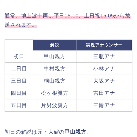
通常、地上波十両は平日15:10、土日祝15:05から放
送されます。
解説
実況アナウンサー
初日
甲山親方
三瓶アナ
二日目
中村親方
小林アナ
三日目
桐山親方
大坂アナ
四日目
松ヶ根親方
吉田アナ
五日目
片男波親方
三輪アナ
初日の解説は元・大碇の
甲山親方
。