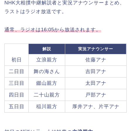
NHK大相撲中継解説者と実況アナウンサーまとめ、
ラストはラジオ放送です。
通常、ラジオは16:05から放送されます。
解説
実況アナウンサー
初日
立浪親方
佐藤アナ
二日目
舞の海さん
吉田アナ
三日目
錣山親方
太田アナ
四日目
二十山親方
戸部アナ
五日目
稲川親方
厚井アナ、片平アナ