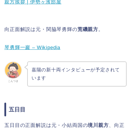
親方挨拶 | 伊勢ヶ濱部屋
向正面解説は元・関脇琴勇輝の
荒磯親方
。
琴勇輝一巖 – Wikipedia
嘉陽の新十両インタビューが予定されて
います
こんつま
五日目
五日目の正面解説は元・小結両国の
境川親方
、向正