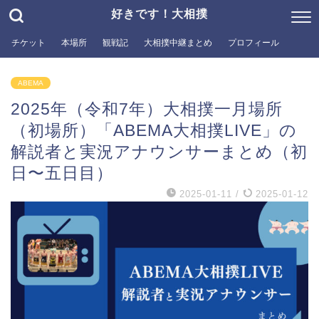
好きです！大相撲
チケット
本場所
観戦記
大相撲中継まとめ
プロフィール
ABEMA
2025年（令和7年）大相撲一月場所
（初場所）「ABEMA大相撲LIVE」の
解説者と実況アナウンサーまとめ（初
日〜五日目）
2025-01-11
/
2025-01-12