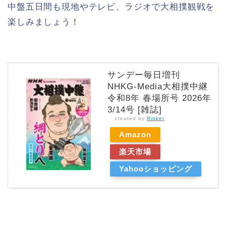
中盤五日間も現地やテレビ、ラジオで大相撲観戦を
楽しみましょう！
サンデー毎日増刊
NHKG-Media大相撲中継
令和8年 春場所号 2026年
3/14号 [雑誌]
created by
Rinker
Amazon
楽天市場
Yahooショッピング