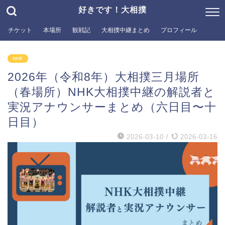
好きです！大相撲
チケット
本場所
観戦記
大相撲中継まとめ
プロフィール
NHK
2026年（令和8年）大相撲三月場所
（春場所）NHK大相撲中継の解説者と
実況アナウンサーまとめ（六日目〜十
日目）
2026-03-10
/
2026-03-16