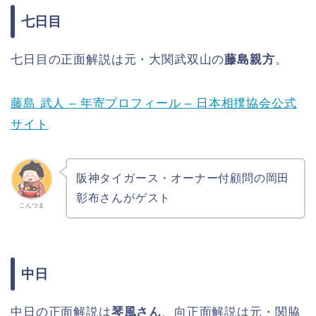
七日目
七日目の正面解説は元・大関武双山の
藤島親方
。
藤島 武人 – 年寄プロフィール – 日本相撲協会公式
サイト
阪神タイガース・オーナー付顧問の岡田
彰布さんがゲスト
こんつま
中日
中日の正面解説は
琴風さん
、向正面解説は元・関脇