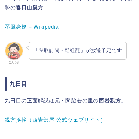
勢の
春日山親方
。
琴風豪規 – Wikipedia
「関取訪問・朝紅龍」が放送予定です
こんつま
九日目
九日目の正面解説は元・関脇若の里の
西岩親方
。
親方挨拶（西岩部屋 公式ウェブサイト）