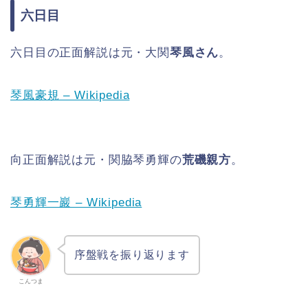
六日目
六日目の正面解説は元・大関
琴風さん
。
琴風豪規 – Wikipedia
向正面解説は元・関脇琴勇輝の
荒磯親方
。
琴勇輝一巖 – Wikipedia
序盤戦を振り返ります
こんつま