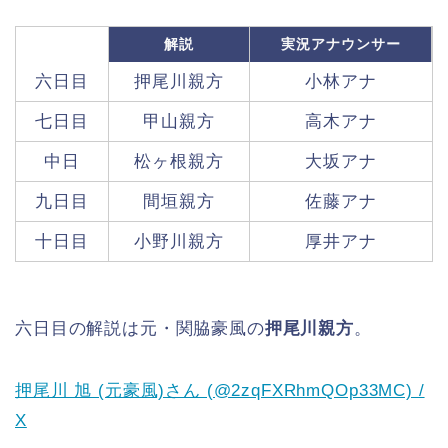
解説
実況アナウンサー
六日目
押尾川親方
小林アナ
七日目
甲山親方
高木アナ
中日
松ヶ根親方
大坂アナ
九日目
間垣親方
佐藤アナ
十日目
小野川親方
厚井アナ
六日目の解説は元・関脇豪風の
押尾川親方
。
押尾川 旭 (元豪風)さん (@2zqFXRhmQOp33MC) /
X