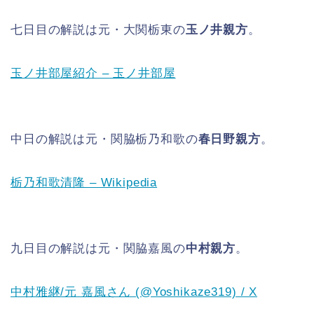
七日目の解説は元・大関栃東の
玉ノ井親方
。
玉ノ井部屋紹介 – 玉ノ井部屋
中日の解説は元・関脇栃乃和歌の
春日野親方
。
栃乃和歌清隆 – Wikipedia
九日目の解説は元・関脇嘉風の
中村親方
。
中村雅継/元 嘉風さん (@Yoshikaze319) / X