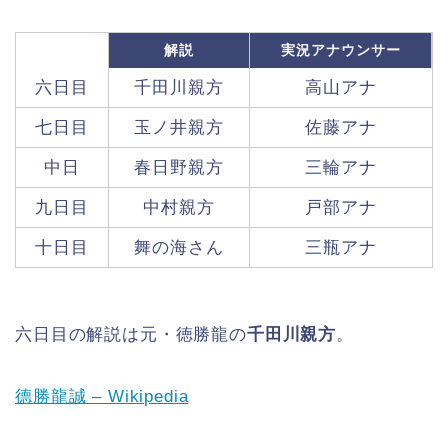
解説
実況アナウンサー
六日目
千田川親方
高山アナ
七日目
玉ノ井親方
佐藤アナ
中日
春日野親方
三輪アナ
九日目
中村親方
戸部アナ
十日目
舞の海さん
三瓶アナ
六日目の解説は元・徳勝龍の
千田川親方
。
德勝龍誠 – Wikipedia