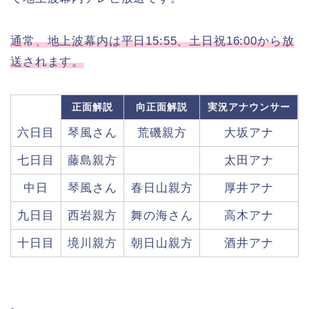
通常、地上波幕内は平日15:55、土日祝16:00から放
送されます。
正面解説
向正面解説
実況アナウンサー
六日目
琴風さん
荒磯親方
大坂アナ
七日目
藤島親方
太田アナ
中日
琴風さん
春日山親方
厚井アナ
九日目
西岩親方
舞の海さん
高木アナ
十日目
境川親方
朝日山親方
酒井アナ