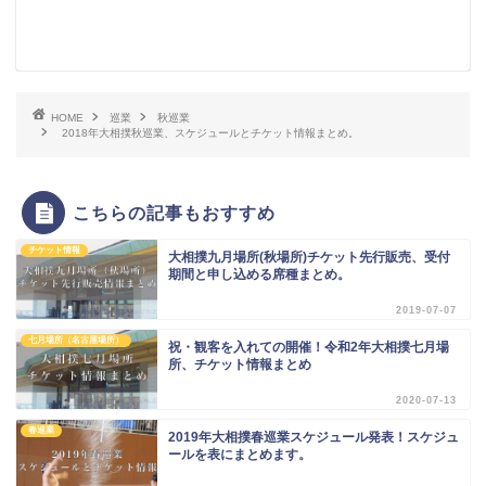
HOME
巡業
秋巡業
2018年大相撲秋巡業、スケジュールとチケット情報まとめ。
こちらの記事もおすすめ
チケット情報
大相撲九月場所(秋場所)チケット先行販売、受付
期間と申し込める席種まとめ。
2019-07-07
七月場所（名古屋場所）
祝・観客を入れての開催！令和2年大相撲七月場
所、チケット情報まとめ
2020-07-13
春巡業
2019年大相撲春巡業スケジュール発表！スケジュ
ールを表にまとめます。