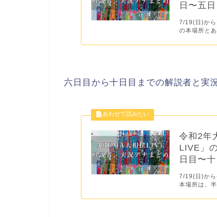
日〜五日
7/19(日
の本場所とあ
六日目から十日目までの解説者と実
令和2年
LIVE
日目〜十
7/19(日
本場所は、半