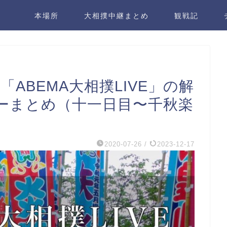
本場所
大相撲中継まとめ
観戦記
ABEMA大相撲LIVE」の解
ーまとめ（十一日目〜千秋楽
2020-07-26
/
2023-12-17