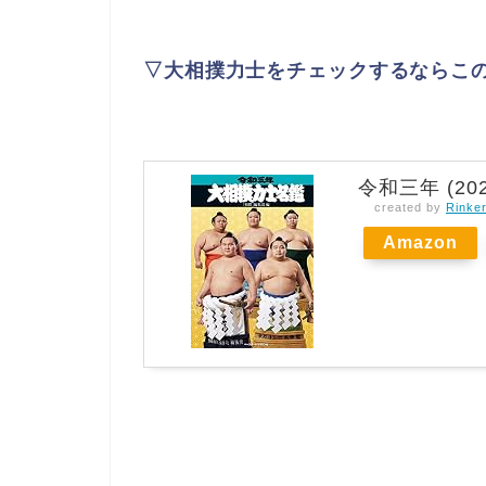
▽大相撲力士をチェックするならこ
令和三年 (2
created by
Rinke
Amazon