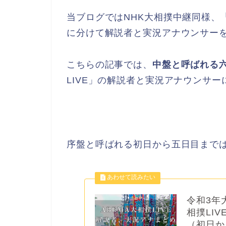
当ブログではNHK大相撲中継同様、
に分けて解説者と実況アナウンサー
こちらの記事では、
中盤と呼ばれる
LIVE」の解説者と実況アナウンサ
序盤と呼ばれる初日から五日目まで
令和3年
相撲LI
（初日か