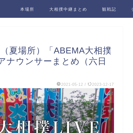
本場所
大相撲中継まとめ
観戦記
（夏場所）「ABEMA大相撲
況アナウンサーまとめ（六日
2021-05-12
/
2023-12-17