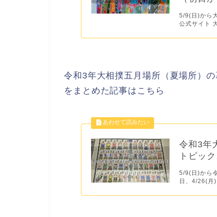
5/9(日)
公式サイト 大
令和3年大相撲五月場所（夏場所）
をまとめた記事はこちら
令和3年
トピック
5/9(日)
日、4/26(