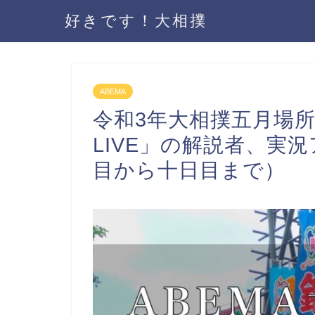
好きです！大相撲
ABEMA
令和3年大相撲五月場所
LIVE」の解説者、実
目から十日目まで）