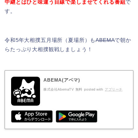
中継とはひと味違う目線で楽しませてくれる番組
で
す。
令和5年大相撲五月場所（夏場所）も
ABEMA
で朝か
らたっぷり大相撲観戦しましょう！
ABEMA(アベマ)
株式会社AbemaTV
無料
posted with
アプリーチ