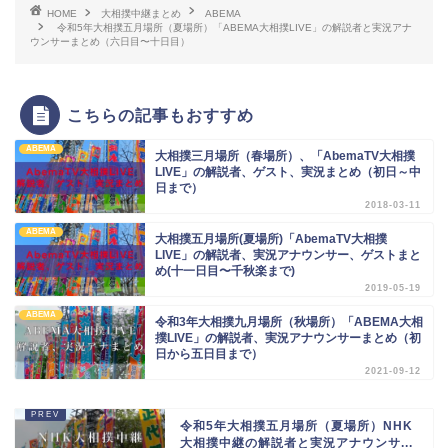
HOME
大相撲中継まとめ
ABEMA
令和5年大相撲五月場所（夏場所）「ABEMA大相撲LIVE」の解説者と実況アナ
ウンサーまとめ（六日目〜十日目）
こちらの記事もおすすめ
ABEMA
大相撲三月場所（春場所）、「AbemaTV大相撲
LIVE」の解説者、ゲスト、実況まとめ（初日～中
日まで）
2018-03-11
ABEMA
大相撲五月場所(夏場所)「AbemaTV大相撲
LIVE」の解説者、実況アナウンサー、ゲストまと
め(十一日目〜千秋楽まで)
2019-05-19
ABEMA
令和3年大相撲九月場所（秋場所）「ABEMA大相
撲LIVE」の解説者、実況アナウンサーまとめ（初
日から五日目まで）
2021-09-12
令和5年大相撲五月場所（夏場所）NHK
大相撲中継の解説者と実況アナウンサ...