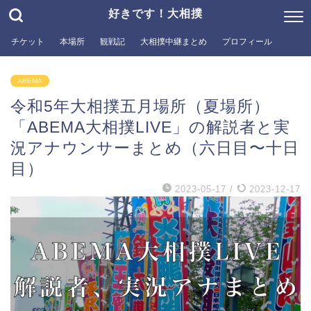
好きです！大相撲
チケット
本場所
観戦記
大相撲中継まとめ
プロフィール
ABEMA
令和5年大相撲五月場所（夏場所）
「ABEMA大相撲LIVE」の解説者と実
況アナウンサーまとめ（六日目〜十日
目）
2023-05-17
/
2023-12-17