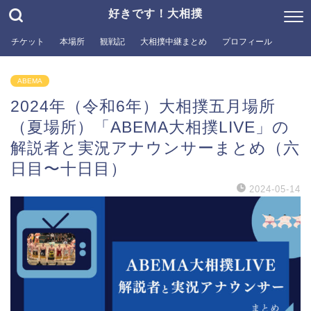
好きです！大相撲
チケット
本場所
観戦記
大相撲中継まとめ
プロフィール
ABEMA
2024年（令和6年）大相撲五月場所
（夏場所）「ABEMA大相撲LIVE」の
解説者と実況アナウンサーまとめ（六
日目〜十日目）
2024-05-14