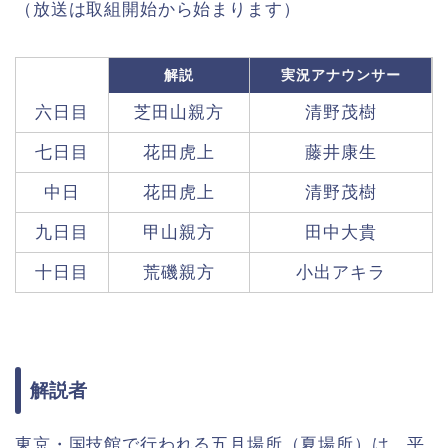
（放送は取組開始から始まります）
解説
実況アナウンサー
六日目
芝田山親方
清野茂樹
七日目
花田虎上
藤井康生
中日
花田虎上
清野茂樹
九日目
甲山親方
田中大貴
十日目
荒磯親方
小出アキラ
解説者
東京・国技館で行われる五月場所（夏場所）は、平