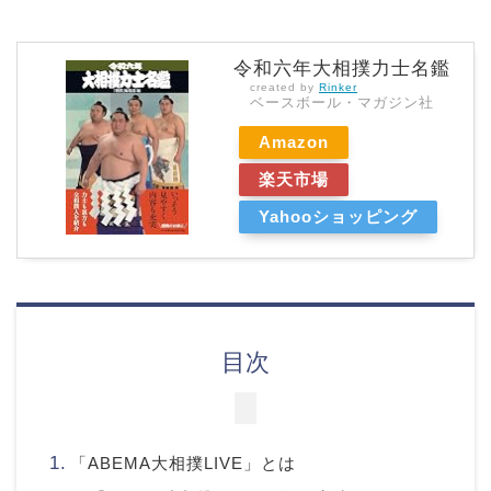
令和六年大相撲力士名鑑
created by
Rinker
ベースボール・マガジン社
Amazon
楽天市場
Yahooショッピング
目次
「ABEMA大相撲LIVE」とは