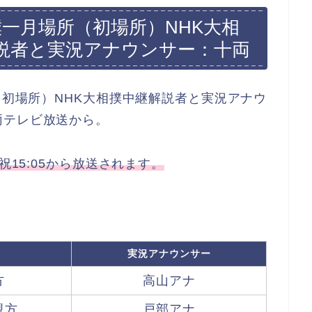
撲一月場所（初場所）NHK大相
説者と実況アナウンサー：十両
（初場所）NHK大相撲中継解説者と実況アナウ
両テレビ放送から。
祝15:05から放送されます。
実況アナウンサー
方
高山アナ
親方
戸部アナ