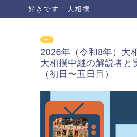
好きです！大相撲
NHK
2026年（令和8年）
大相撲中継の解説者と
（初日〜五日目）