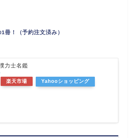
の1冊！（予約注文済み）
撲力士名鑑
r
楽天市場
Yahooショッピング