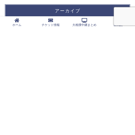
アーカイブ
ホーム
チケット情報
大相撲中継まとめ
観戦記
カテゴリー
大相撲中継まとめ
NHK
ABEMA
観戦記
断髪式
千秋楽パーティー
本場所観戦