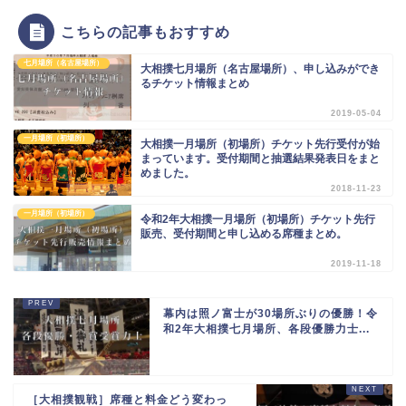
こちらの記事もおすすめ
七月場所（名古屋場所）
大相撲七月場所（名古屋場所）、申し込みができ
るチケット情報まとめ
2019-05-04
一月場所（初場所）
大相撲一月場所（初場所）チケット先行受付が始
まっています。受付期間と抽選結果発表日をまと
めました。
2018-11-23
一月場所（初場所）
令和2年大相撲一月場所（初場所）チケット先行
販売、受付期間と申し込める席種まとめ。
2019-11-18
幕内は照ノ富士が30場所ぶりの優勝！令
和2年大相撲七月場所、各段優勝力士...
［大相撲観戦］席種と料金どう変わっ