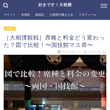
好きです！大相撲
チケット
本場所
観戦記
大相撲中継まとめ
プロフィール
本場所
［大相撲観戦］席種と料金どう変わっ
た？図で比較！〜国技館マス席〜
2020-08-17
/
2020-09-04