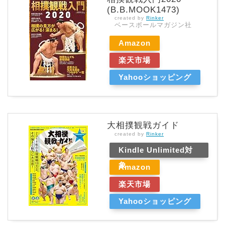
(B.B.MOOK1473)
created by
Rinker
ベースボールマガジン社
Amazon
楽天市場
Yahooショッピング
大相撲観戦ガイド
created by
Rinker
Kindle Unlimited対
象
Amazon
楽天市場
Yahooショッピング