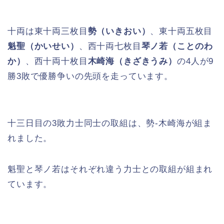
十両は東十両三枚目
勢（いきおい）
、東十両五枚目
魁聖（かいせい）
、西十両七枚目
琴ノ若（ことのわ
か）
、西十両十枚目
木崎海（きざきうみ）
の4人が9
勝3敗で優勝争いの先頭を走っています。
十三日目の3敗力士同士の取組は、勢-木崎海が組ま
れました。
魁聖と琴ノ若はそれぞれ違う力士との取組が組まれ
ています。