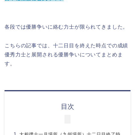
各段では優勝争いに絡む力士が限られてきました。
こちらの記事では、十二日目を終えた時点での成績
優秀力士と展開される優勝争いについてまとめま
す。
目次
大相撲十一月場所（九州場所）十二日目終了時