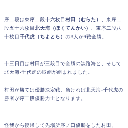
序二段は東序二段十六枚目
村田（むらた）
、東序二
段五十六枚目
北天海（ほくてんかい）
、東序二段八
十枚目
千代虎（ちよとら）
の3人が6戦全勝。
十三日目は村田が三段目で全勝の淡路海と、そして
北天海-千代虎の取組が組まれました。
村田が勝てば優勝決定戦、負ければ北天海-千代虎の
勝者が序二段優勝力士となります。
怪我から復帰して先場所序ノ口優勝をした村田、