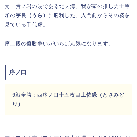
元・貴ノ岩の甥である北天海、我が家の推し力士筆
頭の
宇良（うら）
に勝利した、入門前からその姿を
見ている千代虎。
序二段の優勝争いがいちばん気になります。
序ノ口
6戦全勝：西序ノ口十五枚目
土佐緑（とさみど
り）