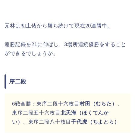
元林は初土俵から勝ち続けて現在20連勝中。
連勝記録を21に伸ばし、3場所連続優勝をすること
ができるでしょうか。
序二段
6戦全勝：東序二段十六枚目
村田（むらた）
、
東序二段五十六枚目
北天海（ほくてんか
い）
、東序二段八十枚目
千代虎（ちよとら）