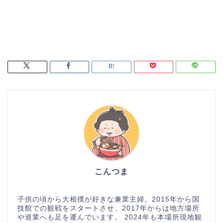
こんつま
子供の頃から大相撲が好きな兼業主婦。2015年から国
技館での観戦をスタートさせ、2017年からは地方場所
や巡業へも足を運んでいます。 2024年も本場所現地観