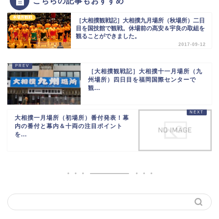
こちらの記事もおすすめ
本場所観戦
［大相撲観戦記］大相撲九月場所（秋場所）二日
目を国技館で観戦。休場前の髙安＆宇良の取組を
観ることができました。
2017-09-12
［大相撲観戦記］大相撲十一月場所（九
州場所）四日目を福岡国際センターで
観...
大相撲一月場所（初場所）番付発表！幕
内の番付と幕内＆十両の注目ポイント
を...