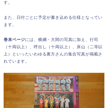
す。
また、日付ごとに予定が書き込める仕様となってい
ます。
巻末ページ
には、横綱・大関の写真に加え、行司
（十両以上）、呼出し（十両以上）、床山（二等以
上）といったいわゆる裏方さんの集合写真が掲載さ
れています。