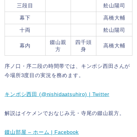
三段目
舩山陽司
幕下
高橋大輔
十両
舩山陽司
錣山親
四千頭
幕内
高橋大輔
方
身
序ノ口・序二段の時間帯では、キンボシ西田さんが
今場所3度目の実況を務めます。
キンボシ西田 (@nishidaatsuhiro) | Twitter
解説はイケメンでおなじみ元・寺尾の錣山親方。
錣山部屋 – ホーム | Facebook