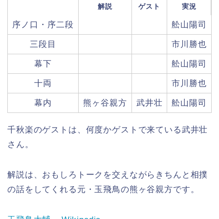
解説
ゲスト
実況
序ノ口・序二段
舩山陽司
三段目
市川勝也
幕下
舩山陽司
十両
市川勝也
幕内
熊ヶ谷親方
武井壮
舩山陽司
千秋楽のゲストは、何度かゲストで来ている武井壮
さん。
解説は、おもしろトークを交えながらきちんと相撲
の話をしてくれる元・玉飛鳥の熊ヶ谷親方です。