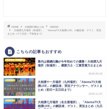
HOME
大相撲中継まとめ
ABEMA
大相撲九月場所（秋場所）、「AbemaTV大相撲LIVE」の解説者、ゲスト、実況
まとめ（十三日目～千秋楽まで）
こちらの記事もおすすめ
九月場所（秋場所）
幕内は横綱白鵬が今年初めての優勝！大相撲九月
場所（秋場所）、優勝力士・三賞受賞力士まとめ
2018-09-23
ABEMA
大相撲十一月場所（九州場所）「AbemaTV大相
撲LIVE」の解説者、実況アナウンサー、ゲストま
とめ（初日〜五日目まで）
2019-11-07
ABEMA
大相撲七月場所（名古屋場所）、「AbemaTV大
相撲LIVE」の解説者、ゲスト、実況まとめ（九日