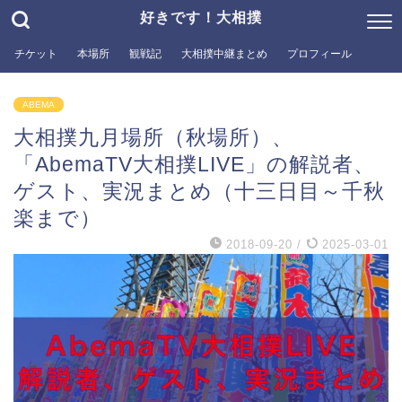
好きです！大相撲
チケット
本場所
観戦記
大相撲中継まとめ
プロフィール
ABEMA
大相撲九月場所（秋場所）、
「AbemaTV大相撲LIVE」の解説者、
ゲスト、実況まとめ（十三日目～千秋
楽まで）
2018-09-20
/
2025-03-01