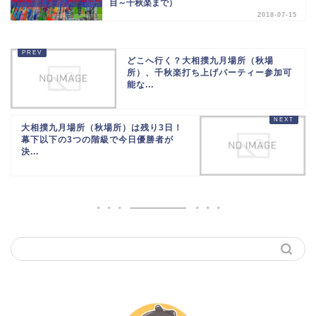
目～千秋楽まで）
2018-07-15
どこへ行く？大相撲九月場所（秋場
所）、千秋楽打ち上げパーティー参加可
能な...
大相撲九月場所（秋場所）は残り3日！
幕下以下の3つの階級で今日優勝者が
決...