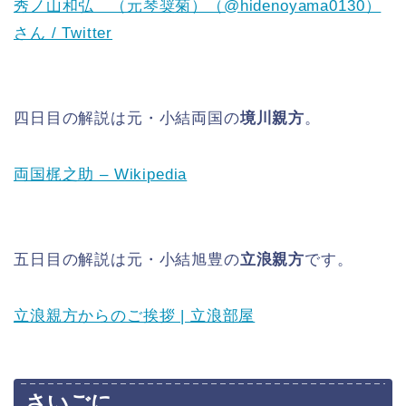
秀ノ山和弘 （元琴奨菊）（@hidenoyama0130）
さん / Twitter
四日目の解説は元・小結両国の
境川親方
。
両国梶之助 – Wikipedia
五日目の解説は元・小結旭豊の
立浪親方
です。
立浪親方からのご挨拶 | 立浪部屋
さいごに