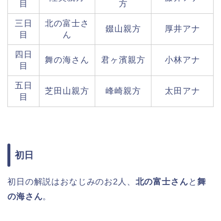
目
方
三日
北の富士さ
錣山親方
厚井アナ
目
ん
四日
舞の海さん
君ヶ濱親方
小林アナ
目
五日
芝田山親方
峰崎親方
太田アナ
目
初日
初日の解説はおなじみのお2人、
北の富士さん
と
舞
の海さん
。