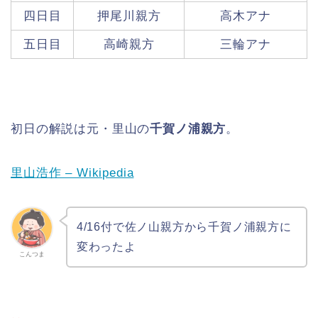
四日目
押尾川親方
高木アナ
五日目
高崎親方
三輪アナ
初日の解説は元・里山の
千賀ノ浦親方
。
里山浩作 – Wikipedia
4/16付で佐ノ山親方から千賀ノ浦親方に
変わったよ
こんつま