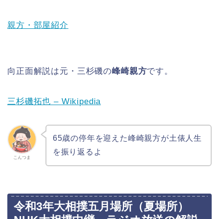
親方・部屋紹介
向正面解説は元・三杉磯の
峰崎親方
です。
三杉磯拓也 – Wikipedia
65歳の停年を迎えた峰崎親方が土俵人生
を振り返るよ
こんつま
令和3年大相撲五月場所（夏場所）