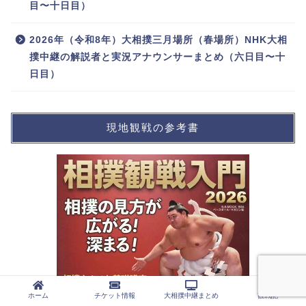
目〜十日目）
2026年（令和8年）大相撲三月場所（春場所）NHK大相
撲中継の解説者と実況アナウンサーまとめ（六日目〜十
日目）
現地観戦の参考書
ホーム
チケット情報
大相撲中継まとめ
観戦記