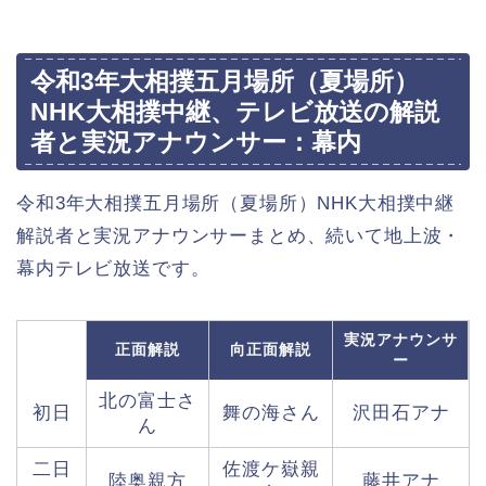
令和3年大相撲五月場所（夏場所）
NHK大相撲中継、テレビ放送の解説
者と実況アナウンサー：幕内
令和3年大相撲五月場所（夏場所）NHK大相撲中継
解説者と実況アナウンサーまとめ、続いて地上波・
幕内テレビ放送です。
実況アナウンサ
正面解説
向正面解説
ー
北の富士さ
初日
舞の海さん
沢田石アナ
ん
二日
佐渡ケ嶽親
陸奥親方
藤井アナ