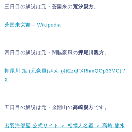
三日目の解説は元・蒼国来の
荒汐親方
。
蒼国来栄吉 – Wikipedia
四日目の解説は元・関脇豪風の
押尾川親方
。
押尾川 旭 (元豪風)さん (@2zqFXRhmQOp33MC) /
X
五日目の解説は元・金開山の
高崎親方
です。
出羽海部屋 公式サイト ＞ 相撲人名鑑 ＞ 高崎 龍水