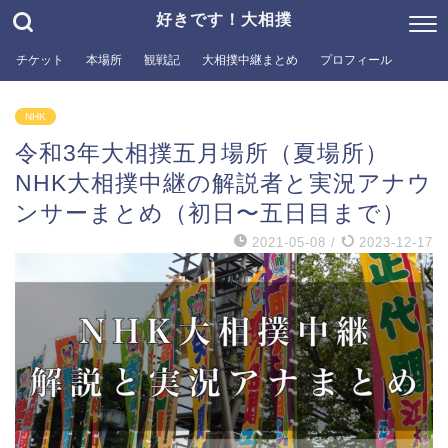
好きです！大相撲
チケット
本場所
観戦記
大相撲中継まとめ
プロフィール
NHK
令和3年大相撲五月場所（夏場所）
NHK大相撲中継の解説者と実況アナウ
ンサーまとめ（初日〜五日目まで）
2021-05-08
/
2023-12-17