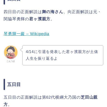
四日目の正面解説は
舞の海さん
、向正面解説は元・
関脇琴勇輝の
君ヶ濱親方
。
琴勇輝一巖 – Wikipedia
4/14に引退を発表した君ヶ濱親方が土俵
人生を振り返るよ
こんつま
五日目
五日目の正面解説は第62代横綱大乃国の
芝田山親
方
。