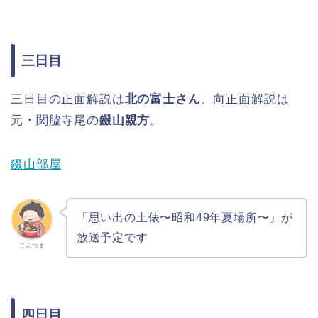
三日目
三日目の正面解説は
北の富士さん
、向正面解説は
元・関脇寺尾の
錣山親方
。
錣山部屋
「思い出の土俵〜昭和49年夏場所〜」が
放送予定です
こんつま
四日目