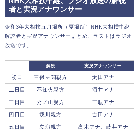
NHK大相撲中継、ラジオ放送の解説
者と実況アナウンサー
令和3年大相撲五月場所（夏場所）NHK大相撲中継
解説者と実況アナウンサーまとめ、ラストはラジオ
放送です。
解説
実況アナウンサー
初日
三保ヶ関親方
太田アナ
二日目
不知火親方
酒井アナ
三日目
秀ノ山親方
三瓶アナ
四日目
境川親方
吉田アナ
五日目
立浪親方
高木アナ、藤井アナ